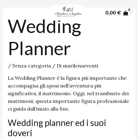
Vai
Navigazione
Main
al
articoli
0,00
€
Menu
Wedding
contenuto
Planner
/
Senza categoria
/ Di
marilenaeventi
La Wedding Planner è la figura più importante che
accompagna gli sposi nell’avventura più
significativa, il matrimonio. Oggi, nel trambusto dei
matrimoni, questa importante figura professionale
ci guida dall’inizio alla fine.
Wedding planner ed i suoi
doveri