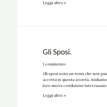
domande
Leggi altro »
da
fare.
Gli
Gli Sposi.
Sposi.
1 commento
Gli sposi sono un tema che non pass
accetta in questa società. Andiamo 
loro nuova condizione interessano 
Leggi altro »