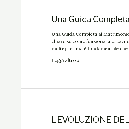
Una
Una Guida Completa a
Guida
Completa
Una Guida Completa al Matrimonio: D
al
chiare su come funziona la creazi
Matrimonio:
molteplici, ma è fondamentale che 
Dall’Inizio
alla
Leggi altro »
Fine
L’EVOLUZIONE
L’EVOLUZIONE DE
DEL