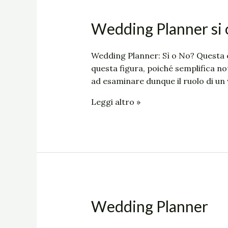
Wedding
Wedding Planner si 
Planner
si
Wedding Planner: Sì o No? Questa è
o
questa figura, poiché semplifica n
no?
ad esaminare dunque il ruolo di un
Leggi altro »
Wedding
Wedding Planner
Planner