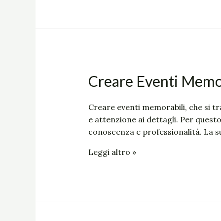
Creare
Creare Eventi Memor
Eventi
Memorabili
Creare eventi memorabili, che si tr
e attenzione ai dettagli. Per quest
conoscenza e professionalità. La su
Leggi altro »