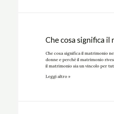
Che
Che cosa significa il
cosa
significa
Che cosa significa il matrimonio ne
il
donne e perché il matrimonio rive
matrimonio
il matrimonio sia un vincolo per tu
nei
sogni?
Leggi altro »