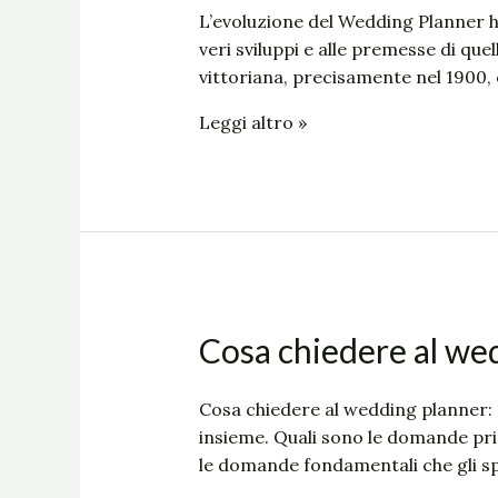
WEDDING
L’evoluzione del Wedding Planner ha
PLANNER
veri sviluppi e alle premesse di qu
vittoriana, precisamente nel 1900,
Leggi altro »
Cosa
Cosa chiedere al we
chiedere
al
Cosa chiedere al wedding planner:
wedding
insieme. Quali sono le domande pri
planner:
le domande fondamentali che gli s
10