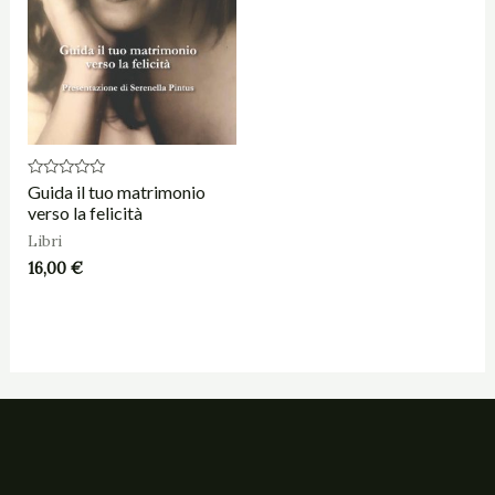
Valutato
Guida il tuo matrimonio
0
verso la felicità
su
5
Libri
16,00
€