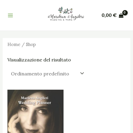
Vai
Main
al
0,00
€
Menu
contenuto
Home
/ Shop
Visualizzazione del risultato